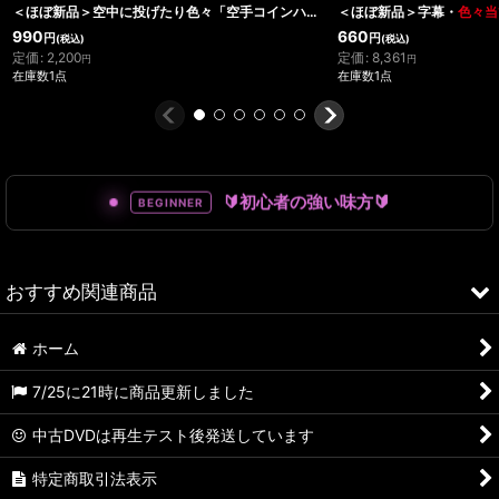
＜ほぼ新品＞空中に投げたり色々「空手コインハーフダラー」
＜ほぼ新品＞字幕・
色々当
990
660
円
円
(税込)
(税込)
定価
:
2,200
定価
:
8,361
円
円
在庫数1点
在庫数1点
🔰初心者の強い味方🔰
BEGINNER
おすすめ関連商品
ホーム
7/25に21時に商品更新しました
中古DVDは再生テスト後発送しています
特定商取引法表示