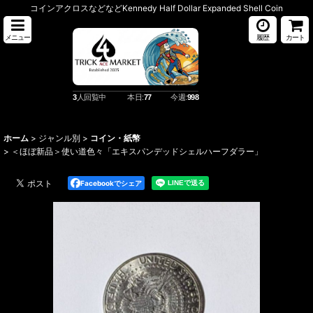
コインアクロスなどなどKennedy Half Dollar Expanded Shell Coin
メニュー
履歴
カート
3
人回覧中
本日:
77
今週:
998
ホーム
>
ジャンル別
>
コイン・紙幣
>
＜ほぼ新品＞使い道色々「エキスパンデッドシェルハーフダラー」
Facebookでシェア