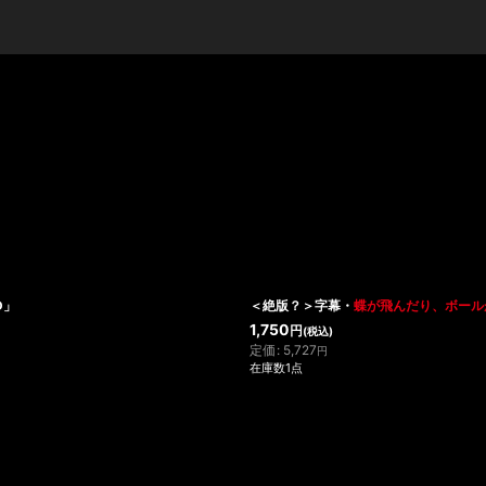
絞り込む
D」
＜絶版？＞字幕・
蝶が飛んだり、ボール
1,750
円
(税込)
定価
:
5,727
円
在庫数1点