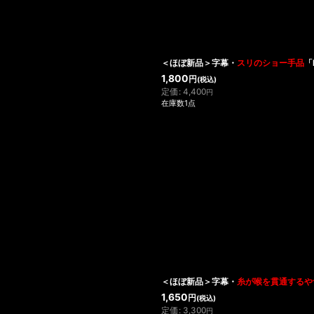
＜ほぼ新品＞字幕・
スリのショー手品
「
1,800
円
(税込)
定価
:
4,400
円
在庫数1点
＜ほぼ新品＞字幕・
糸が喉を貫通するや
1,650
円
(税込)
定価
:
3,300
円