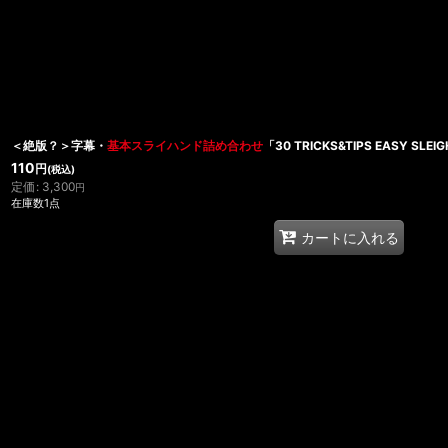
＜絶版？＞字幕・
基本スライハンド詰め合わせ
「30 TRICKS&TIPS EASY SLEI
110
円
(税込)
定価
:
3,300
円
在庫数1点
カートに入れる