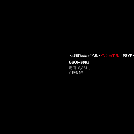
＜ほぼ新品＞字幕・
色々当てる
「PSYP
660
円
(税込)
定価
:
8,361
円
在庫数1点