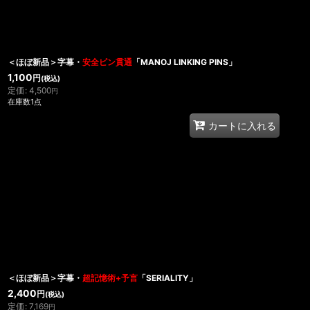
＜ほぼ新品＞字幕・
安全ピン貫通
「MANOJ LINKING PINS」
1,100
円
(税込)
定価
:
4,500
円
在庫数1点
カートに入れる
＜ほぼ新品＞字幕・
超記憶術+予言
「SERIALITY」
2,400
円
(税込)
定価
:
7,169
円