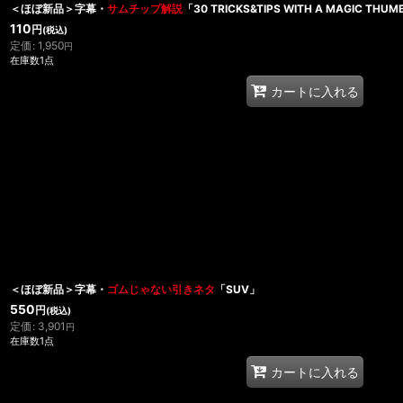
＜ほぼ新品＞字幕・
サムチップ解説
「30 TRICKS&TIPS WITH A MAGIC THUM
110
円
(税込)
定価
:
1,950
円
在庫数1点
カートに入れる
＜ほぼ新品＞字幕・
ゴムじゃない引きネタ
「SUV」
550
円
(税込)
定価
:
3,901
円
在庫数1点
カートに入れる