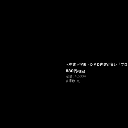
＜中古＞字幕・ＤＶＤ内容が良い「プロ
880
円
(税込)
定価
:
4,500
円
在庫数1点