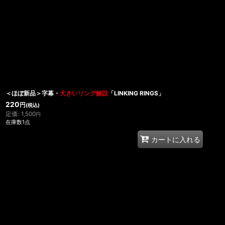
＜ほぼ新品＞字幕・
大きいリング解説
「LINKING RINGS」
220
円
(税込)
定価
:
1,500
円
在庫数1点
カートに入れる