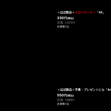
＜ほぼ新品＞
やはりサンキー
「45」
330
円
(税込)
定価
:
2,624
円
在庫数1点
＜ほぼ新品＞字幕・プレゼントにも「Amazing 
550
円
(税込)
定価
:
1,888
円
在庫数1点