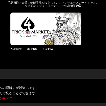
手品買取・貴重な絶版手品を販売しているフォーエースのサイトです
。
発送前のメディア再生テストで安心保証
💿️📀
7
人回覧中
本日:
126
今週:
1157
への理解」が段違いです。
んで見ることができます
かも？？