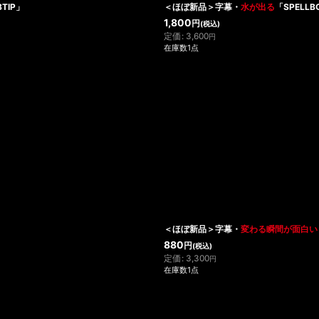
BTIP」
＜ほぼ新品＞字幕・
水が出る
「SPELLB
1,800
円
(税込)
定価
:
3,600
円
在庫数1点
＜ほぼ新品＞字幕・
変わる瞬間が面白い
880
円
(税込)
定価
:
3,300
円
在庫数1点