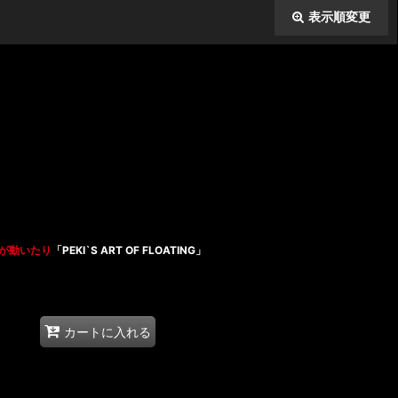
表示順変更
閉じる
が動いたり
「PEKI`S ART OF FLOATING」
カートに入れる