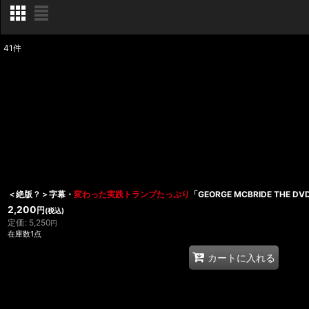
41
件
表示数
:
在庫あり
並び順
:
＜絶版？＞字幕・
変わった実践トランプたっぷり
「GEORGE MCBRIDE THE DV
2,200
円
(税込)
定価
:
5,250
円
在庫数1点
カートに入れる