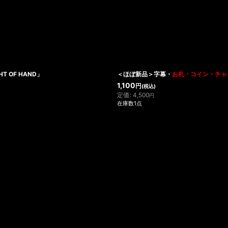
GHT OF HAND」
＜ほぼ新品＞字幕・
お札・コイン・チャ
1,100
円
(税込)
定価
:
4,500
円
在庫数1点