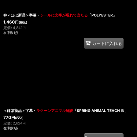
神＜ほぼ新品＞字幕・
シールに文字が現れて当たる
「POLYESTER」
1,460
円
(税込)
定価
:
4,841
円
在庫数1点
カートに入れる
＜ほぼ新品＞字幕・
ラクーンアニマル解説
「SPRING ANIMAL TEACH IN」
770
円
(税込)
定価
:
2,624
円
在庫数1点