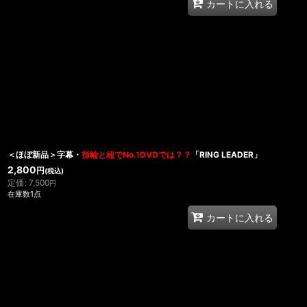
カートに入れる
＜ほぼ新品＞字幕・
指輪と紐でNo.1DVDでは？？
「RING LEADER」
2,800
円
(税込)
定価
:
7,500
円
在庫数1点
カートに入れる