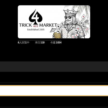
6
人回覧中
本日:
110
今週:
1034