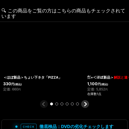
🔍️ この商品をご覧の方はこちらの商品もチェックされて
います
＜ほぼ新品＞ちょい下ネタ「PIZZA」
㌽+＜ほぼ新品＞
解説と違う
330
1,100
円
円
(税込)
(税込)
定価
:
660
定価
:
5,852
円
円
在庫数1点
徹底検品：DVDの劣化チェックします
CHECK