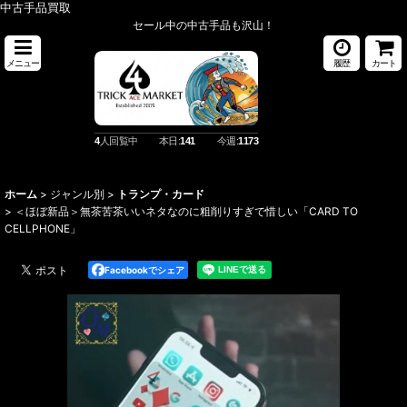
中古手品買取
セール中の中古手品も沢山！
メニュー
履歴
カート
4
人回覧中
本日:
141
今週:
1173
ホーム
>
ジャンル別
>
トランプ・カード
>
＜ほぼ新品＞無茶苦茶いいネタなのに粗削りすぎで惜しい「CARD TO
CELLPHONE」
Facebookでシェア