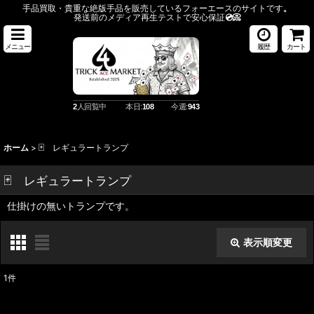
手品買取・貴重な絶版手品を販売しているフォーエースのサイトです
。
発送前のメディア再生テストで安心保証
💿️📀
メニュー
履歴
カート
2
人回覧中
本日:
108
今週:
943
ホーム
>
🃏 レギュラートランプ
🃏 レギュラートランプ
仕掛けの無いトランプです。
表示順変更
閉じる
1
件
表示数
: