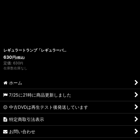
在庫あり
並び順
:
絞り込む
レギュラートランプ「レギュラーバイシクル」
630
円
(税込)
定価
:
630
円
在庫数在庫なし
ホーム
7/25に21時に商品更新しました
中古DVDは再生テスト後発送しています
特定商取引法表示
お問い合わせ