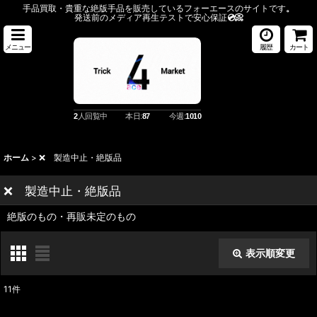
手品買取・貴重な絶版手品を販売しているフォーエースのサイトです
。
発送前のメディア再生テストで安心保証
💿️📀
メニュー
履歴
カート
2
人回覧中
本日:
87
今週:
1010
ホーム
>
❌️ 製造中止・絶版品
❌️ 製造中止・絶版品
絶版のもの・再販未定のもの
表示順変更
閉じる
11
件
表示数
: