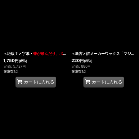
在庫あり
並び順
:
絞り込む
＜絶版？＞字幕・
蝶が飛んだり、ボールが動いたり
「PEKI`S ART OF FLOATIN
＜新古＞謎メーカーワックス「マジシャンズワックス」
1,750
220
円
円
(税込)
(税込)
定価
:
5,727
定価
:
880
円
円
在庫数1点
在庫数1点
カートに入れる
カートに入れる