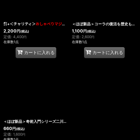
㌽+＜チャリティ＞
おしゃべりマジック
・絶版かも？「輪ァーッ不思議？」
＜ほぼ新品＞コーラの復活を歴史も含めて解説「HEALED AND SEALED SODA」
2,200
1,100
円
円
(税込)
(税込)
定価
:
4,400
定価
:
2,600
円
円
在庫数1点
在庫数1点
カートに入れる
カートに入れる
＜ほぼ新品＞奇術入門シリーズ二川滋夫「コインマジック」
660
円
(税込)
定価
:
1,600
円
在庫数1点