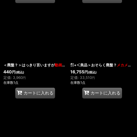
＜廃盤？＞はっきり言いますが
動画用
です「VANISING」
㌽+＜美品＞おそらく廃盤？
メカメカメカ
440
16,755
円
円
(税込)
(税込)
定価
:
3,960
定価
:
33,510
円
円
在庫数1点
在庫数1点
カートに入れる
カートに入れる