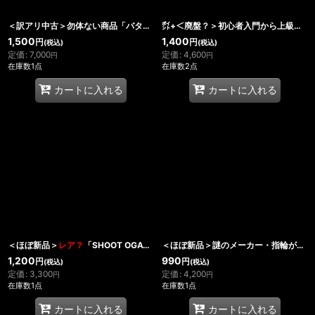
＜訳アリ中古＞勿体ない商品「バタフラフェクト」
㌽+＜廃盤？＞初心者入門から上級者まで
1,500
1,400
円
円
(税込)
(税込)
定価
:
7,000
定価
:
4,600
円
円
在庫数1点
在庫数2点
カートに入れる
カートに入れる
＜ほぼ新品＞
レア？
「SHOOT OGAWA SPECIAL MAGIC COLLECTION」
＜ほぼ新品＞謎のメーカー・指輪が移動するリングフライト「ANOTHER FLYING RING」
1,200
990
円
円
(税込)
(税込)
定価
:
3,300
定価
:
4,200
円
円
在庫数1点
在庫数1点
カートに入れる
カートに入れる