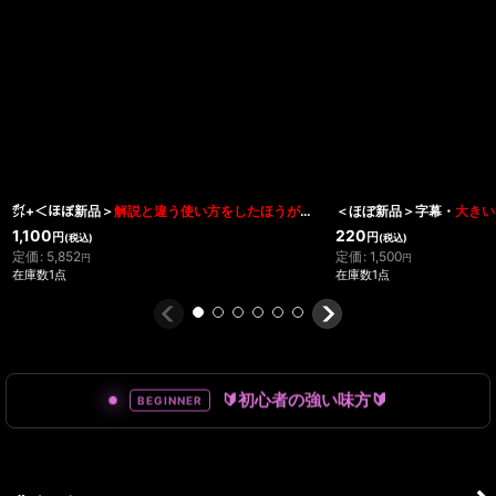
㌽+＜ほぼ新品＞
解説と違う使い方をしたほうがいいネタ
＜ほぼ新品＞字幕・
「HERITAGE」
大きい
1,100
220
円
円
(税込)
(税込)
定価
:
5,852
定価
:
1,500
円
円
在庫数1点
在庫数1点
🔰初心者の強い味方🔰
BEGINNER