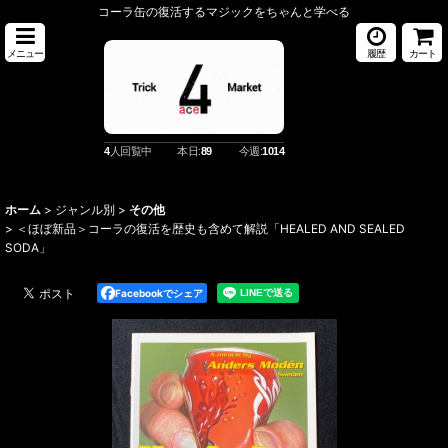
コーラ缶の復活するマジックをちゃんと学べる
メニュー
履歴
カート
4
人回覧中
本日:
89
今週:
1014
ホーム
>
ジャンル別
>
その他
>
＜ほぼ新品＞コーラの復活を歴史も含めて解説「HEALED AND SEALED
SODA」
Facebookでシェア