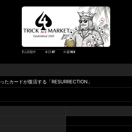
7
人回覧中
本日:
87
今週:
919
カードが復活する「RESURRECTION」