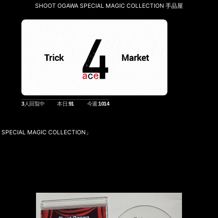
SHOOT OGAWA SPECIAL MAGIC COLLECTION 手品屋
3
人回覧中
本日:
91
今週:
1014
ECIAL MAGIC COLLECTION」