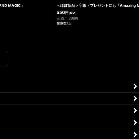
AND MAGIC」
＜ほぼ新品＞字幕・プレゼントにも「Amazing Magic 
550
円
(税込)
定価
:
1,888
円
在庫数1点