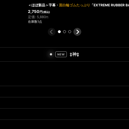
＜ほぼ新品＞字幕・
面白輪ゴムたっぷり
「EXTREME RUBBER B
2,750
円
(税込)
定価
:
5,880
円
在庫数1点
‡神‡
NEW