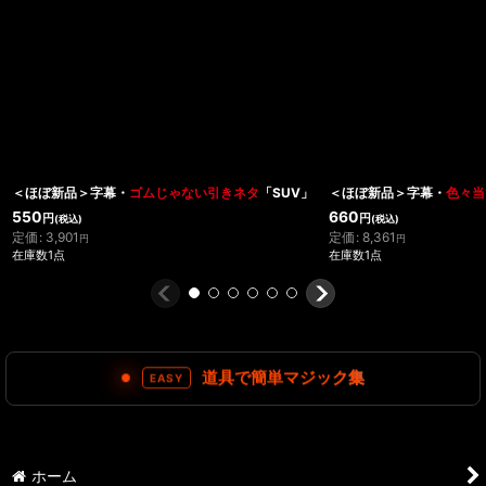
＜ほぼ新品＞字幕・
ゴムじゃない引きネタ
「SUV」
＜ほぼ新品＞字幕・
色々当
550
660
円
円
(税込)
(税込)
定価
:
3,901
定価
:
8,361
円
円
在庫数1点
在庫数1点
道具で簡単マジック集
EASY
ホーム