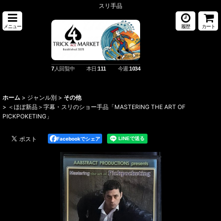
スリ手品
メニュー
履歴
カート
7
人回覧中
本日:
111
今週:
1034
ホーム
>
ジャンル別
>
その他
>
＜ほぼ新品＞字幕・スリのショー手品「MASTERING THE ART OF
PICKPOKETING」
Facebookでシェア