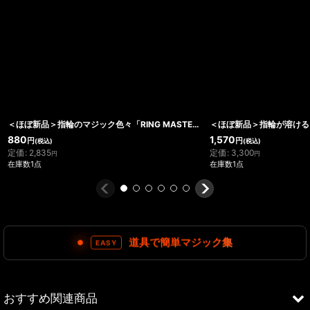
＜ほぼ新品＞指輪のマジック色々「RING MASTER」
880
1,570
円
円
(税込)
(税込)
定価
:
2,835
定価
:
3,300
円
円
在庫数1点
在庫数1点
道具で簡単マジック集
EASY
おすすめ関連商品