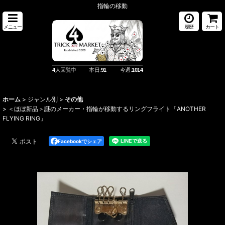
指輪の移動
メニュー
履歴
カート
4
人回覧中
本日:
91
今週:
1014
ホーム
>
ジャンル別
>
その他
>
＜ほぼ新品＞謎のメーカー・指輪が移動するリングフライト「ANOTHER
FLYING RING」
Facebookでシェア