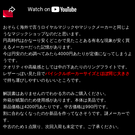
おそらく海外で言うロイヤルマジックやマジックメーカーと同じよ
うなマジックショップなのだと思います。
円高時代はかなーり安くどこかで見たことある有名な現象が安く買
えるメーカーだった記憶があります。
今は円安のため調べてみたら4000円あたりが定価になってしまうよ
うです。
クオリティや高級感としては中の下あたりのリングフライトです。
レザーっぽい見た目で
バイシクルポーカーサイズとほぼ同じ大きさ
で持ち運びしやすいのもいいところです。
解説書はありませんのでわかる方のみご購入ください。
外箱が紙製のため使用感があります。本体は美品です。
新品価格は4200円あたりです。中古価格は990円です。
割に合わなくなったのか新品を作ってなさそうです。謎メーカーで
す。
中古のため１点限り、次回入荷も未定です。ご了承ください。