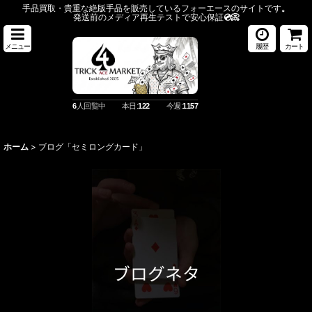
手品買取・貴重な絶版手品を販売しているフォーエースのサイトです
。
発送前のメディア再生テストで安心保証
💿️📀
メニュー
履歴
カート
6
人回覧中
本日:
122
今週:
1157
ホーム
>
ブログ「セミロングカード」