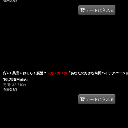
在庫数1点
カートに入れる
㌽+＜美品＞おそらく廃盤？
メカメカメカ
「あなたの好きな時間ハイテクバージ
16,755
円
(税込)
定価
:
33,510
円
在庫数1点
カートに入れる