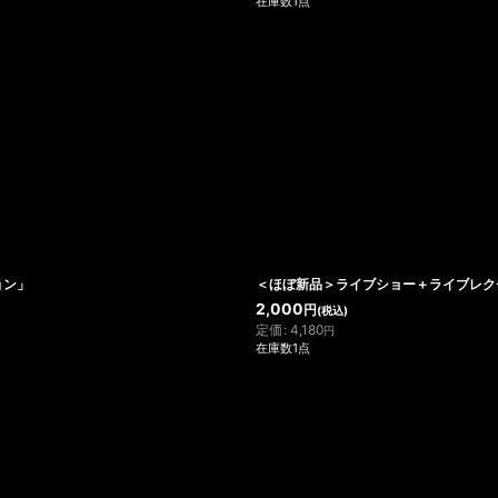
在庫数1点
ョン」
＜ほぼ新品＞ライブショー＋ライブレク
2,000
円
(税込)
定価
:
4,180
円
在庫数1点