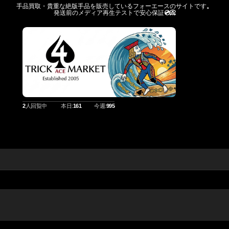
手品買取・貴重な絶版手品を販売しているフォーエースのサイトです
。
発送前のメディア再生テストで安心保証
💿️📀
2
人回覧中
本日:
161
今週:
995