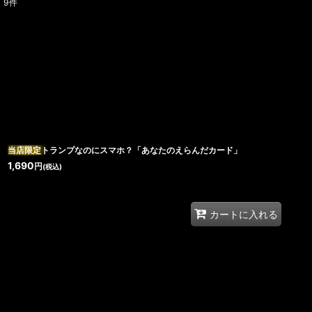
9
件
表示数
:
在庫あり
並び順
:
当店限定
トランプなのにスマホ？「あなたのえらんだカード」
1,690
円
(税込)
カートに入れる