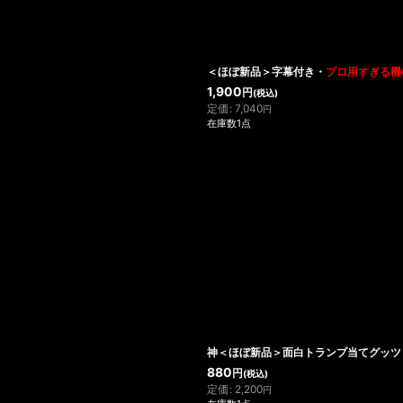
＜ほぼ新品＞字幕付き・
プロ用すぎる機
1,900
円
(税込)
定価
:
7,040
円
在庫数1点
神＜ほぼ新品＞面白トランプ当てグッツ「GHO
880
円
(税込)
定価
:
2,200
円