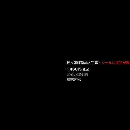
絞り込む
神＜ほぼ新品＞字幕・
シールに文字が現
1,460
円
(税込)
定価
:
4,841
円
在庫数1点