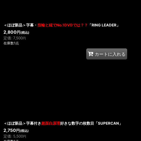
＜ほぼ新品＞字幕・
指輪と紐でNo.1DVDでは？？
「RING LEADER」
2,800
円
(税込)
定価
:
7,500
円
在庫数1点
カートに入れる
＜ほぼ新品＞字幕付き
超面白原理
好きな数字の枚数目「SUPERCAN」
2,750
円
(税込)
定価
:
5,500
円