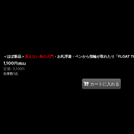
表示数
:
在庫あり
並び順
:
＜ほぼ新品＞
見えない糸の入門
・お札浮遊・ペンから指輪が取れたり「FLOAT TH
1,100
円
(税込)
定価
:
3,100
円
在庫数1点
カートに入れる