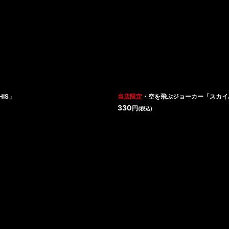
絞り込む
IS」
当店限定
・空を飛ぶジョーカー「スカイ
330
円
(税込)