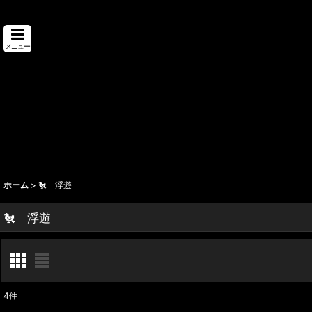
メニュー
ホーム
>
🐔 浮遊
🐔 浮遊
4
件