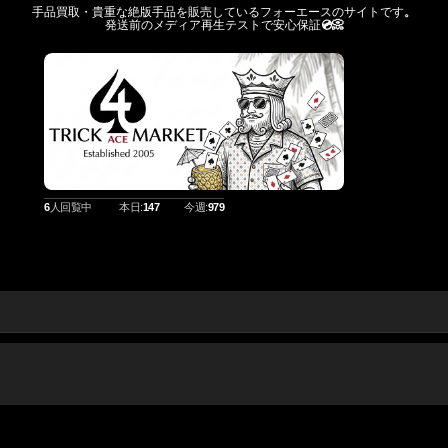
手品買取・貴重な絶版手品を販売しているフォーエースのサイトです
。
発送前のメディア再生テストで安心保証
💿️📀
6
人回覧中
本日:
147
今週:
979