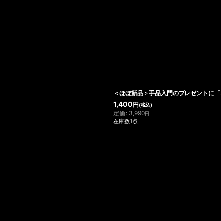
絞り込む
＜ほぼ新品＞手品入門のプレゼントに「
1,400
円
(税込)
定価
:
3,990
円
在庫数1点