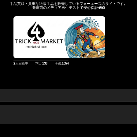
手品買取・貴重な絶版手品を販売しているフォーエースのサイトです
。
発送前のメディア再生テストで安心保証
💿️📀
2
人回覧中
本日:
133
今週:
1054