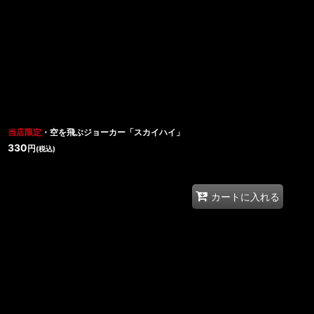
表示数
:
在庫あり
並び順
:
当店限定
・空を飛ぶジョーカー「スカイハイ」
330
円
(税込)
カートに入れる