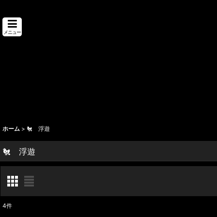
メニュー
ホーム
>
🐔 浮遊
🐔 浮遊
4
件