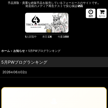
手品買取・貴重な絶版手品を販売しているフォーエースのサイトです
。
発送前のメディア再生テストで安心保証
💿️📀
履歴
カート
5
人回覧中
本日:
136
今週:
1058
ホーム
>
お知らせ
>
5月PWブログランキング
5月PWブログランキング
2026
06
02
年
月
日
🎩