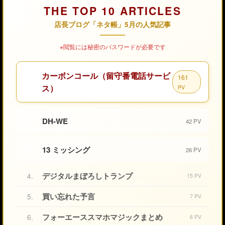
THE TOP 10 ARTICLES
店長ブログ「ネタ帳」5月の人気記事
※閲覧には秘密のパスワードが必要です
カーボンコール（留守番電話サービ
161
🥇
ス）
PV
🥈
DH-WE
42 PV
🥉
13 ミッシング
26 PV
デジタルまぼろしトランプ
4.
15 PV
買い忘れた予言
5.
7 PV
フォーエーススマホマジックまとめ
6.
6 PV