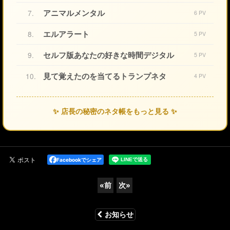
アニマルメンタル
7.
6 PV
エルアラート
8.
5 PV
セルフ版あなたの好きな時間デジタル
9.
5 PV
見て覚えたのを当てるトランプネタ
10.
4 PV
✨ 店長の秘密のネタ帳をもっと見る ✨
Facebookでシェア
«
前
次
»
お知らせ