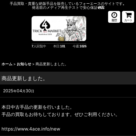
手品買取・貴重な絶版手品を販売しているフォーエースのサイトです
。
発送前のメディア再生テストで安心保証
💿️📀
履歴
カート
7
人回覧中
本日:
101
今週:
1026
ホーム
>
お知らせ
>
商品更新しました。
商品更新しました。
2025
04
30
年
月
日
本日中古手品の更新を行いました。
手品の買取もお待ちしております。ぜひご利用ください。
https://www.4ace.info/new