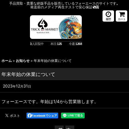
手品買取・貴重な絶版手品を販売しているフォーエースのサイトです
。
発送前のメディア再生テストで安心保証
💿️📀
履歴
カート
3
人回覧中
本日:
125
今週:
1268
ホーム
>
お知らせ
>
年末年始の休業について
年末年始の休業について
2023
12
31
年
月
日
フォーエースです。年始は1/4から営業致します。
Facebookでシェア