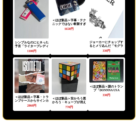
＜ほぼ新品＞字幕・テク
ニックではない斬新すぎ
るコイン
1650円
「TITANAS`FADE」
ジョーカーにチョップす
シンプルなのにヒネった
るとメリ込んだ「モグラ
予言「ライタープレディ
ジョーカー」
クション」
330円
1100円
＜ほぼ新品＞謎のトラン
プ「DONNNA USA
GOLD PLAYNG
330円
＜ほぼ新品＞字幕・トラ
CARDS」
＜ほぼ新品＞安かろう悪
ンプケースからサインカ
かろう・キューブが消え
ードが出てくる
2860円
る「ザ・ルービックキュ
770円
「ISOMETU」
ーブ」