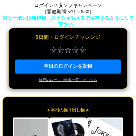
ログインスタンプキャンペーン
（開催期間 5/31～6/30）
※クーポンは獲得後、スクショやメモで保存するようにして
下さい。
5日間・ログインチャレンジ
☆
☆
☆
☆
☆
本日のログインを記録
修行のルール（特典一覧）はこちら
♠ 本日の掘り出し物 ♣